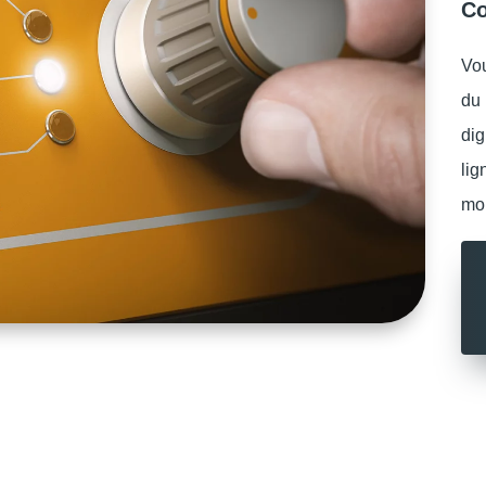
Co
Vou
du 
dig
lig
mon